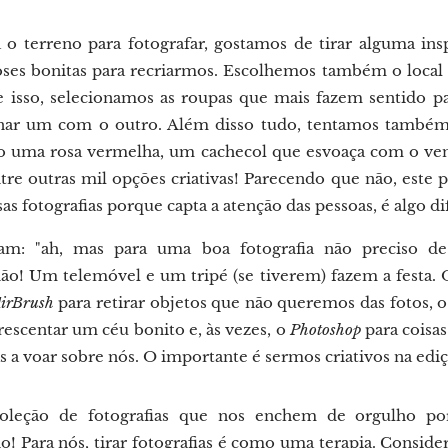
 o terreno para fotografar, gostamos de tirar alguma in
es bonitas para recriarmos. Escolhemos também o local 
te isso, selecionamos as roupas que mais fazem sentido p
inar um com o outro. Além disso tudo, tentamos também 
 uma rosa vermelha, um cachecol que esvoaça com o vent
ntre outras mil opções criativas! Parecendo que não, este p
sas fotografias porque capta a atenção das pessoas, é algo di
am: "ah, mas para uma boa fotografia não preciso 
 não! Um telemóvel e um tripé (se tiverem) fazem a festa. 
irBrush
para retirar objetos que não queremos das fotos, 
rescentar um céu bonito e, às vezes, o
Photoshop
para coisa
s a voar sobre nós. O importante é sermos criativos na ediç
oleção de fotografias que nos enchem de orgulho p
o! Para nós, tirar fotografias é como uma terapia. Consi