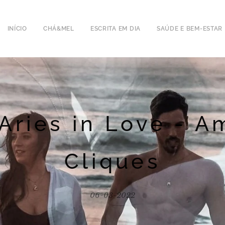
INÍCIO
CHÁ&MEL
ESCRITA EM DIA
SAÚDE E BEM-ESTAR
Aries in Love - A
Cliques
06-03-2022