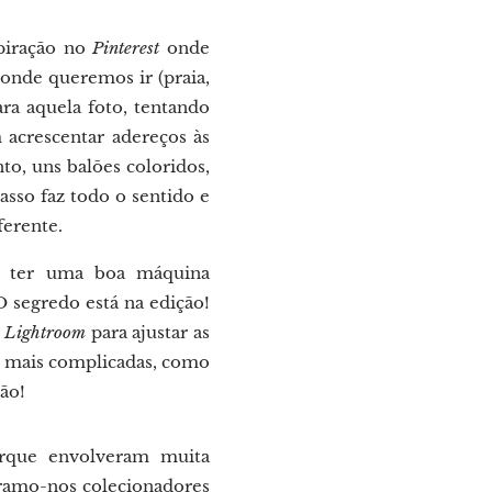
spiração no
Pinterest
onde
onde queremos ir (praia,
ara aquela foto, tentando
acrescentar adereços às
o, uns balões coloridos,
asso faz todo o sentido e
ferente.
de ter uma boa máquina
O segredo está na edição!
o
Lightroom
para ajustar as
s mais complicadas, como
ão!
orque envolveram muita
deramo-nos colecionadores