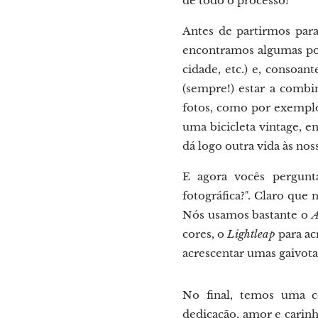
de todo o processo!
Antes de partirmos para
encontramos algumas pos
cidade, etc.) e, consoan
(sempre!) estar a comb
fotos, como por exemplo
uma bicicleta vintage, e
dá logo outra vida às nos
E agora vocês pergunt
fotográfica?". Claro que
Nós usamos bastante o
A
cores, o
Lightleap
para ac
acrescentar umas gaivota
No final, temos uma c
dedicação, amor e carinh