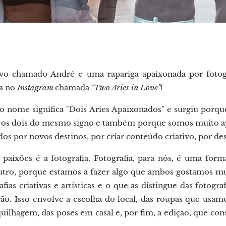
vo chamado André e uma rapariga apaixonada por fotog
na no
Instagram
chamada
"Two Aries in Love"
!
sso nome significa "Dois Aries Apaixonados" e surgiu por
s os dois do mesmo signo e também porque somos muito 
s por novos destinos, por criar conteúdo criativo, por desa
paixões é a fotografia. Fotografia, para nós, é uma for
tro, porque estamos a fazer algo que ambos gostamos mu
ias criativas e artísticas e o que as distingue das fotogr
ão. Isso envolve a escolha do local, das roupas que usam
quilhagem, das poses em casal e, por fim, a edição, que co